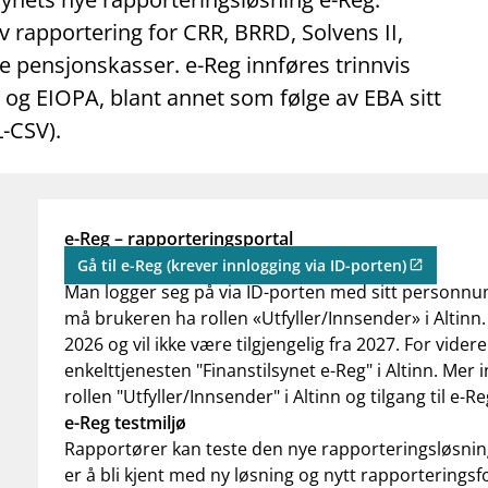
v rapportering for CRR, BRRD, Solvens II,
 pensjonskasser. e-Reg innføres trinnvis
 og EIOPA, blant annet som følge av EBA sitt
-CSV).
e-Reg – rapporteringsportal
Gå til e-Reg (krever innlogging via ID-porten)
Man logger seg på via ID-porten med sitt personnu
må brukeren ha rollen «Utfyller/Innsender» i Altinn. 
2026 og vil ikke være tilgjengelig fra 2027. For vide
enkelttjenesten "Finanstilsynet e-Reg" i Altinn. Mer 
rollen "Utfyller/Innsender" i Altinn og tilgang til e-Re
e-Reg testmiljø
Rapportører kan teste den nye rapporteringsløsning
er å bli kjent med ny løsning og nytt rapporteringsf