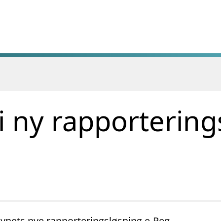
i ny rapportering
ynets nye rapporteringsløsning e-Reg.