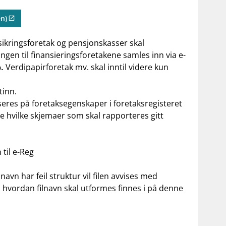
en)
rsikringsforetak og pensjonskasser skal
ngen til finansieringsforetakene samles inn via e-
. Verdipapirforetak mv. skal inntil videre kun
tinn.
seres på foretaksegenskaper i foretaksregisteret
e hvilke skjemaer som skal rapporteres gitt
 til e-Reg
ilnavn
har feil struktur vil filen avvises med
 hvordan filnavn skal utformes finnes i på denne