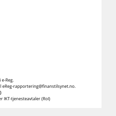
 e-Reg.
il
eReg-rapportering@finanstilsynet.no
.
)
 IKT-tjenesteavtaler (RoI)