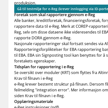
produksjon.
Gå til testmiljø for e-Reg (krever innlogging via ID-port
Foretak som skal rapportere gjennom e-Reg
Alle banker, kredittforetak, finansieringsforetak, fo
rapportere data til e-Reg. Merk at COREP-rapporteri
Reg, selv om disse dataene ikke videresendes til EBA
rapporte DORA gjennom e-Reg.
Nasjonale rapporteringer skal fortsatt sendes via Al
Rapporteringsforpliktelser for EBA rapportering ba
til EBA. EBA sin
Signposting tool
kan benyttes for å s
foretakets egenskaper.
Tidsplan for rapportering i e-Reg
Se oversikt over moduler (KRT) som flyttes fra Altinn
Krav til filnavn i e-Reg
e-Reg krever bestemt struktur på filnavn. Dersom
f
feilmelding "integration error". Mer informasjon om
siden
Krav til filnavn i e-Reg
.
Opplæringsmateriale
e-Reg instruksjoner (pdf)